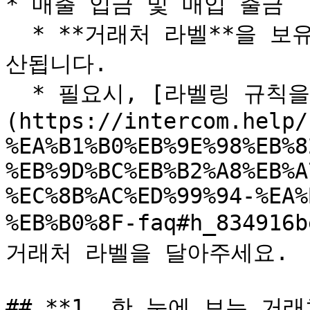
* 매출 입금 및 매입 출금

  * **거래처 라벨**을 보유한 입출금 거래내역의 금액이 합
산됩니다.

  * 필요시, [라벨링 규칙을]
(https://intercom.help/
%EA%B1%B0%EB%9E%98%EB%8
%EB%9D%BC%EB%B2%A8%EB%A
%EC%8B%AC%ED%99%94-%EA%
%EB%B0%8F-faq#h_8349
거래처 라벨을 달아주세요.

## **1. 한 눈에 보는 거