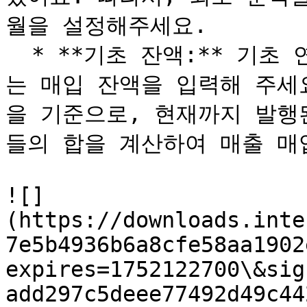
월을 설정해주세요.

  * **기초 잔액:** 기초 연월 기준 남아있었던 매출 잔액 또
는 매입 잔액을 입력해 주세
을 기준으로, 현재까지 발행
들의 합을 계산하여 매출 매
![]
(https://downloads.inte
7e5b4936b6a8cfe58aa1902
expires=1752122700\&sig
add297c5deee77492d49c44