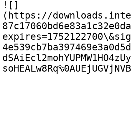
![]
(https://downloads.inte
87c17060bd6e83a1c32e0da
expires=1752122700\&sig
4e539cb7ba397469e3a0d5d
dSAiEcl2mohYUPMW1HO4zUy