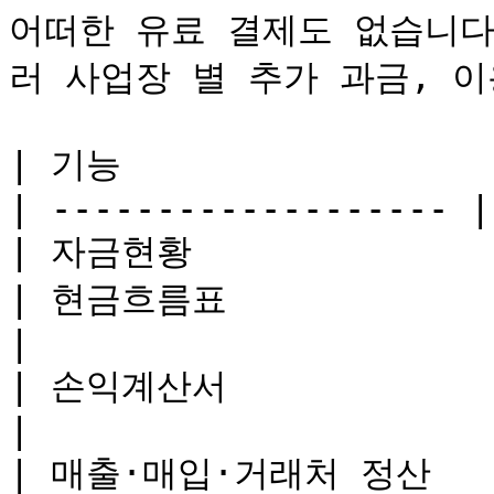
어떠한 유료 결제도 없습니다
러 사업장 별 추가 과금, 이
| 기능                  
| ------------------- |
| 자금현황               
| 현금흐름표               | 무료       
|

| 손익계산서               | 무료       
|

| 매출·매입·거래처 정산        | 무료     